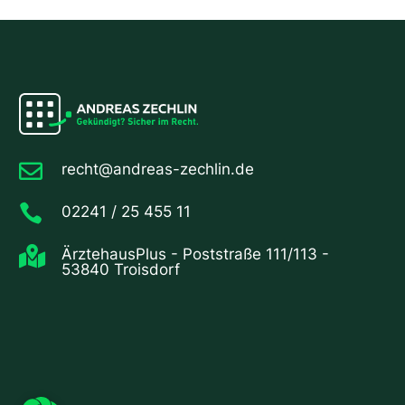

recht@andreas-zechlin.de

02241 / 25 455 11

ÄrztehausPlus - Poststraße 111/113 -
53840 Troisdorf