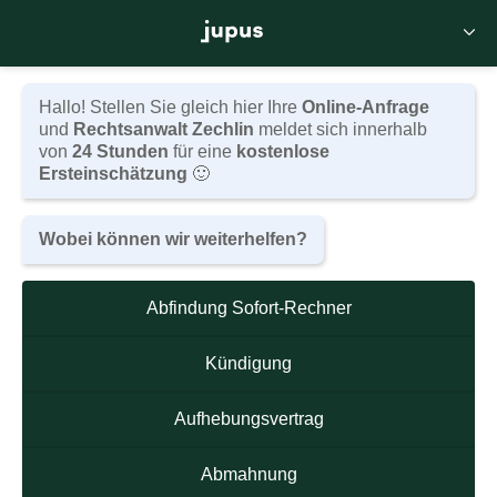
Hallo! Stellen Sie gleich hier Ihre
Online-Anfrage
und
Rechtsanwalt Zechlin
meldet sich innerhalb
von
24 Stunden
für eine
kostenlose
Ersteinschätzung
🙂
Wobei können wir weiterhelfen?
Abfindung Sofort-Rechner
Sie haben eine Kündigung
Kündigung
erhalten?
Aufhebungsvertrag
Dann zögern Sie nicht!
Vereinbaren Sie umgehend eine
Abmahnung
kostenfreie Ersteinschätzung und machen