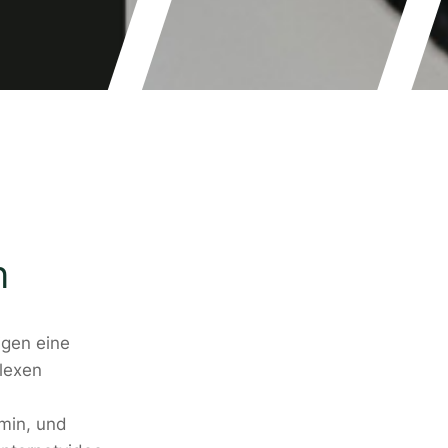
n
igen eine
lexen
min, und