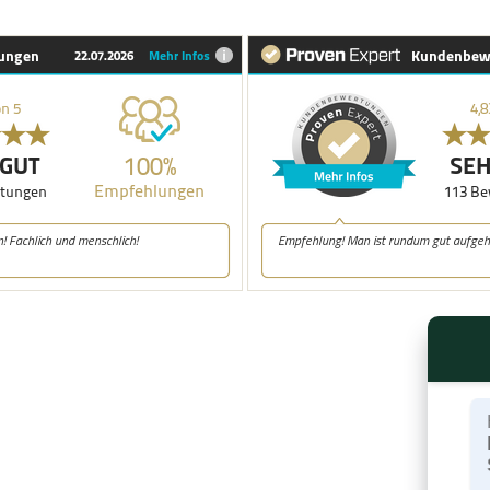
Hal
Re
St