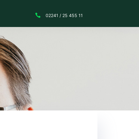

02241 / 25 455 11